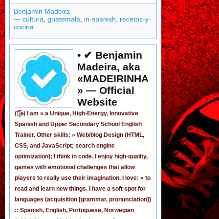
Benjamin Madeira
—
cultura
,
guatemala
,
in-spanish
,
recetas-y-
cocina
• ✔ Benjamin
Madeira, aka
«MADEIRINHA
» — Official
Website
(͡๏̯͡๏) I am »
a Unique, High-Energy, Innovative
Spanish
and
Upper Secondary School English
Trainer
. Other skills: » Web/blog Design (HTML,
CSS, and JavaScript; search engine
optimization); I think in code. I enjoy
high-quality,
games
with emotional challenges that allow
players to really use their imagination. I love: » to
read and learn new things. I have a soft spot for
languages (acquisition [grammar,
pronunciation
])
:: Spanish, English, Portuguese, Norwegian