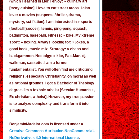
(
which I learned in Lier
. I enjoy: » culinary art
[tasty cuisine]. I love to eat street tacos. I also
love: » movies (suspense/thriller, drama,
mystery, sci-fiction). I am interested in » sports
(football [
soccer
], tennis, ping-pong, squash,
badminton, baseball). Fitness: » bike. My xtreme
sport: » boxing. Always looking for: » jokes,
a
good book
,
music mix
. Strategy: » chess and
backgammon. Nostalgy: » kite, Pac-Man,
dj
,
walkman, cassette.
I am a former
fundamentalist
. You will often find me criticizing
religions, especially Christianity, on moral as well
as rational grounds. I got a Bachelor of Theology
degree. I'm a foxhole atheist [Secular Humanist ,
Ex christian , atheist]. However, my true passion
is to analyze complexity and transform it into
simplicity.
BenjaminMadeira.com is licensed under a
Creative Commons Attribution-NonCommercial-
NoDerivatives 4.0 International License
.