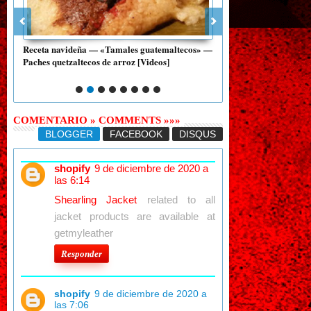
Receta navideña — «Tamales guatemaltecos» —
Guatemala — «HIMNO
Paches quetzaltecos de arroz [Videos]
Significado - Interpreta
estrofa) — [MP3]
COMENTARIO » COMMENTS »»»
BLOGGER
FACEBOOK
DISQUS
shopify
9 de diciembre de 2020 a
las 6:14
Shearling Jacket
related to all
jacket products are available at
getmyleather
Responder
shopify
9 de diciembre de 2020 a
las 7:06