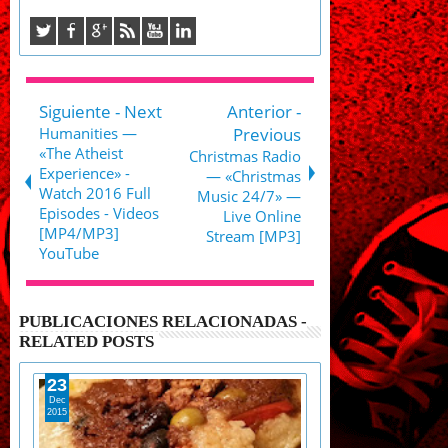
Siguiente - Next
Anterior -
Humanities —
Previous
«The Atheist
Christmas Radio
Experience» -
— «Christmas
Watch 2016 Full
Music 24/7» —
Episodes - Videos
Live Online
[MP4/MP3]
Stream [MP3]
YouTube
PUBLICACIONES RELACIONADAS -
RELATED POSTS
23
15
Dec
Sep
2015
2017