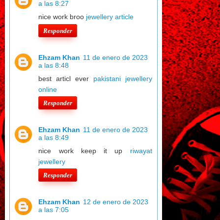
a las 8:27
nice work broo
jewellery article
Responder
Ehzam Khan
11 de enero de 2023
a las 8:48
best articl ever
pakistani jewellery
online
Responder
Ehzam Khan
11 de enero de 2023
a las 8:49
nice work keep it up
riwayat
jewellery
Responder
Ehzam Khan
12 de enero de 2023
a las 7:05