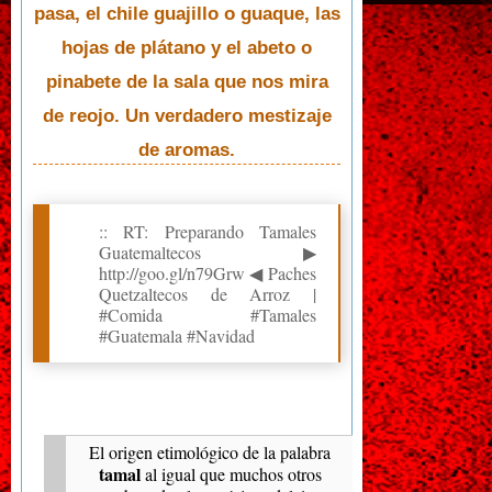
pasa, el chile guajillo o guaque, las
hojas de plátano y el abeto o
pinabete de la sala que nos mira
de reojo. Un verdadero mestizaje
de aromas.
:: RT: Preparando Tamales
Guatemaltecos ▶
http://goo.gl/n79Grw ◀ Paches
Quetzaltecos de Arroz |
#Comida #Tamales
#Guatemala #Navidad
El origen etimológico de la palabra
tamal
al igual que muchos otros