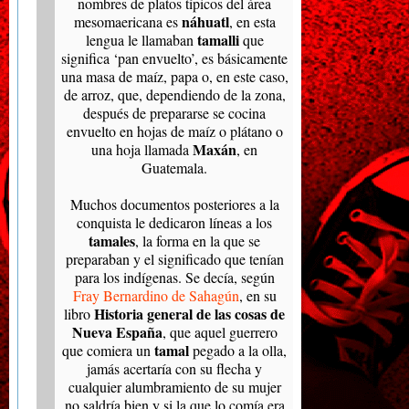
nombres de platos típicos del área
náhuatl
mesomaericana es
, en esta
tamalli
lengua le llamaban
que
significa ‘pan envuelto’, es básicamente
una masa de maíz, papa o, en este caso,
de arroz, que, dependiendo de la zona,
después de prepararse se cocina
envuelto en hojas de maíz o plátano o
Maxán
una hoja llamada
, en
Guatemala.
Muchos documentos posteriores a la
conquista le dedicaron líneas a los
tamales
, la forma en la que se
preparaban y el significado que tenían
para los indígenas. Se decía, según
Fray Bernardino de Sahagún
, en su
Historia general de las cosas de
libro
Nueva España
, que aquel guerrero
tamal
que comiera un
pegado a la olla,
jamás acertaría con su flecha y
cualquier alumbramiento de su mujer
no saldría bien y si la que lo comía era