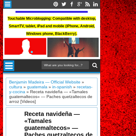
Touchable Microblogging: Compatible with desktop,
SmartTV, tablet, iPad and mobile (iPhone, Android,
Windows phone, BlackBerry).
Benjamin Madeira — Official Website
»
cultura
»
guatemala
»
in-spanish
»
recetas-
y-cocina
»
Receta navideña — «Tamales
guatemaltecos» — Paches quetzaltecos de
arroz [Videos]
Receta navideña —
«Tamales
guatemaltecos» —
Paches quetzaltecos de