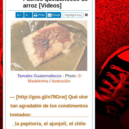
arroz [Videos]
A
+
A
-
Print
Email
Tamales Guatemaltecos
- Photo:
©
Madeirinha
/
ilustración
— [http://goo.gl/n79Grw] Qué olor
tan agradable de los condimentos
tostados:______________________
_la pepitoria, el ajonjolí, el chile