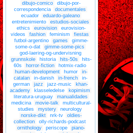
dibujo-comico
dibujo-por-
correspondencia
documentales
ecuador
eduardo-galeano
entretenimiento
estudios-sociales
ethics
eurovision
eurovision-
videos
fashion
feminism
fiestas
futbol-argentino
games
gimme-
some-o-dat
gimme-some-pics
god-laering-og-undervisning
grunnskole
historia
hits-50s
hits-
60s
horror-fiction
hotmix-radio
human-development
humor
in-
catalan
in-danish
in-french
in-
german
jazz
jazz-music
khan-
academy
klasseledelse
kopimism
literatura-uruguay
manualidades
medicina
movie-talk
multicultural-
studies
mystery
neurology
norske-dikt
nrk-tv
oldies-
collection
olly-richards-podcast
ornithology
periscope
piano-