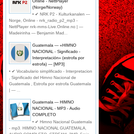
Online - NettPlayer
(Norge/Norway)
• ✔ NRK P2 - Kulturkanalen —
Norge, Online - nrk_radio_p2_mp3 -
NettPlayer nrk-mms-Live.Online.no | —
Madeirinha — Benjamin Mad...
Guatemala — «HIMNO
NACIONAL - Significado -
Interpretación» (estrofa por
estrofa) — [MP3]
• ✔ Vocabulario simplificado - Interpretacion
, Significado del Himno Nacional de
Guatemala , Estrofa por estrofa Guatemala
| — ...
Guatemala — HIMNO
NACIONAL - MP3 - Audio
COMPLETO
• ✔ Himno Nacional Guatemala
- mp3. HIMNO NACIONAL GUATEMALA,