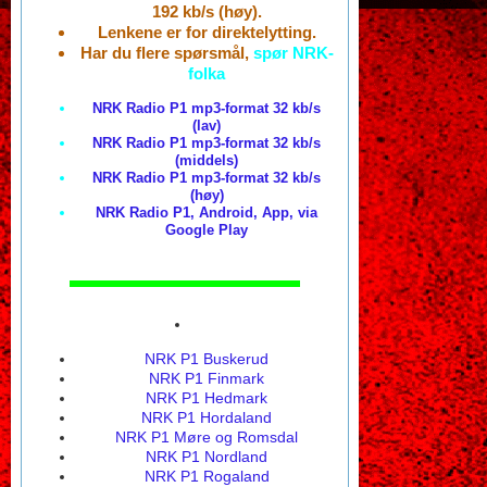
192 kb/s (høy).
Lenkene er for direktelytting.
Har du flere spørsmål,
spør NRK-
folka
NRK Radio P1 mp3-format 32 kb/s
(lav)
NRK Radio P1 mp3-format 32 kb/s
(middels)
NRK Radio P1 mp3-format 32 kb/s
(høy)
NRK Radio P1, Android, App, via
Google Play
NRK P1 Buskerud
NRK P1 Finmark
NRK P1 Hedmark
NRK P1 Hordaland
NRK P1 Møre og Romsdal
NRK P1 Nordland
NRK P1 Rogaland