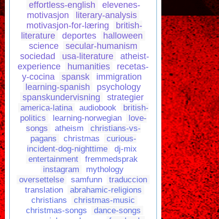
effortless-english
elevenes-
motivasjon
literary-analysis
motivasjon-for-læring
british-
literature
deportes
halloween
science
secular-humanism
sociedad
usa-literature
atheist-
experience
humanities
recetas-
y-cocina
spansk
immigration
learning-spanish
psychology
spanskundervisning
strategier
america-latina
audiobook
british-
politics
learning-norwegian
love-
songs
atheism
christians-vs-
pagans
christmas
curious-
incident-dog-nighttime
dj-mix
entertainment
fremmedsprak
instagram
mythology
oversettelse
samfunn
traduccion
translation
abrahamic-religions
christians
christmas-music
christmas-songs
dance-songs