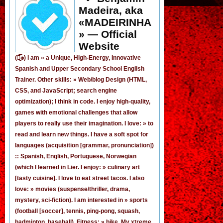
Madeira, aka
«MADEIRINHA
» — Official
Website
(͡๏̯͡๏) I am »
a Unique, High-Energy, Innovative
Spanish
and
Upper Secondary School English
Trainer
. Other skills: » Web/blog Design (HTML,
CSS, and JavaScript; search engine
optimization); I think in code. I enjoy
high-quality,
games
with emotional challenges that allow
players to really use their imagination. I love: » to
read and learn new things. I have a soft spot for
languages (acquisition [grammar,
pronunciation
])
:: Spanish, English, Portuguese, Norwegian
(
which I learned in Lier
. I enjoy: » culinary art
[tasty cuisine]. I love to eat street tacos. I also
love: » movies (suspense/thriller, drama,
mystery, sci-fiction). I am interested in » sports
(football [
soccer
], tennis, ping-pong, squash,
badminton, baseball). Fitness: » bike. My xtreme