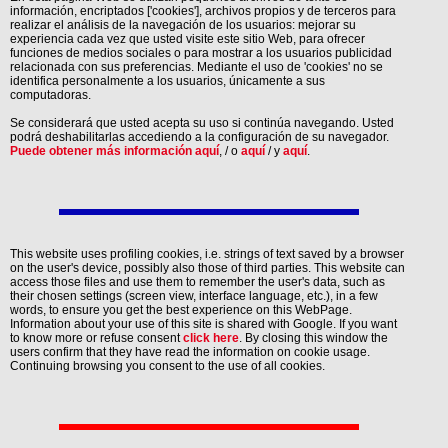
información, encriptados ['cookies'], archivos propios y de terceros para
realizar el análisis de la navegación de los usuarios: mejorar su
experiencia cada vez que usted visite este sitio Web, para ofrecer
funciones de medios sociales o para mostrar a los usuarios publicidad
relacionada con sus preferencias. Mediante el uso de 'cookies' no se
identifica personalmente a los usuarios, únicamente a sus
computadoras.
Se considerará que usted acepta su uso si continúa navegando. Usted
podrá deshabilitarlas accediendo a la configuración de su navegador.
Puede obtener más información aquí
, / o
aquí
/ y
aquí
.
This website uses profiling cookies, i.e. strings of text saved by a browser
on the user's device, possibly also those of third parties. This website can
access those files and use them to remember the user's data, such as
their chosen settings (screen view, interface language, etc.), in a few
words, to ensure you get the best experience on this WebPage.
Information about your use of this site is shared with Google. If you want
to know more or refuse consent
click here
. By closing this window the
users confirm that they have read the information on cookie usage.
Continuing browsing you consent to the use of all cookies.