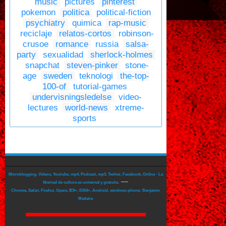
music
pictures
pinterest
pokemon
politica
political-fiction
psychiatry
quimica
rap-music
reciclaje
relatos-cortos
robinson-
crusoe
romance
russia
salsa-
party
sexualidad
sherlock-holmes
snapchat
steven-pinker
stone-
age
sweden
teknologi
the-top-
100-of
tutorial-games
undervisningsledelse
video-
lectures
world-news
xtreme-
sports
Microblogging, Videos, Youtube, mp4, Podcast, mp3, Twitter, Facebook, Online - La
—
libertad de cultura es universal y gratuita.
Chrome, Safari, Firefox, Opera, IE9+, IOS4+, Android, windows phone: Benjamin
Madeira