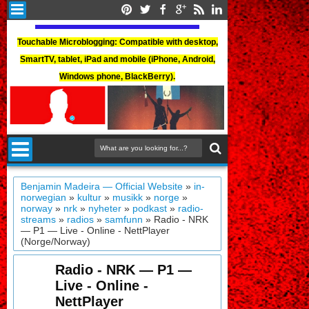
Touchable Microblogging: Compatible with desktop,
SmartTV, tablet, iPad and mobile (iPhone, Android,
Windows phone, BlackBerry).
Benjamin Madeira — Official Website
»
in-
norwegian
»
kultur
»
musikk
»
norge
»
norway
»
nrk
»
nyheter
»
podkast
»
radio-
streams
»
radios
»
samfunn
»
Radio - NRK
— P1 — Live - Online - NettPlayer
(Norge/Norway)
Radio - NRK — P1 —
Live - Online -
NettPlayer