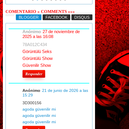
COMENTARIO » COMMENTS »»»
BLOGGER
FACEBOOK
DISQUS
Anónimo
27 de noviembre de
2025 a las 16:08
78A012C434
Görüntülü Seks
Görüntülü Show
Güvenilir Show
Responder
Anónimo
21 de junio de 2026 a las
15:29
3D300156
agoda güvenilir mi
agoda güvenilir mi
agoda güvenilir mi