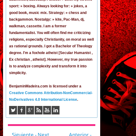
sport: » boxing. Always looking for: » jokes,
a
good book
,
music mix
. Strategy: » chess and
backgammon. Nostalgy: » kite, Pac-Man,
dj
,
walkman, cassette.
I am a former
fundamentalist
. You will often find me criticizing
religions, especially Christianity, on moral as well
as rational grounds. I got a Bachelor of Theology
degree. I'm a foxhole atheist [Secular Humanist ,
Ex christian , atheist]. However, my true passion
is to analyze complexity and transform it into
simplicity.
BenjaminMadeira.com is licensed under a
Creative Commons Attribution-NonCommercial-
NoDerivatives 4.0 International License
.
Siguiente - Next
Anterior -