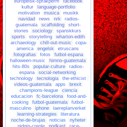
europeisk-sprakperm
facebook
kultur
language-portfolio
motivation
musica
musikk
navidad
news
nrk
radios-
guatemala
scaffolding
short-
stories
sociology
spanskkurs
sports
storytelling
wharton-edith
archaeology
chill-out-music
copa-
america
engelsk
etruscans
fotografias
fotos
futbol-espana
halloween-music
himno-guatemala
hits-80s
popular-culture
radios-
espana
social-networking
technology
tecnologia
the-ethicist
videos-guatemala
apps
brexit
champions-league
ciencia
educacion
fc-barcelona
food-and-
cooking
futbol-guatemala
futbol-
masculino
iphone
laereplanverket
learning-strategies
literatura
noche-de-brujas
noticias
nyheter
pidgin-creole
podkast
race-