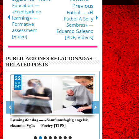
Education —
Previous
«Feedback on
Futbol‎ — «El
learning» —
Futbol A Sol y
Formative
Sombras» —
assessment
Eduardo Galeano
[Video]
[PDF, Videos]
PUBLICACIONES RELACIONADAS -
RELATED POSTS
22
09
Mar
Jun
2017
2016
nline
Løsningsforslag — «Samfunnsfaglig engelsk
Pedagogikk — «Forkla
eksamen Vg1» — Poetry [TIPS]
indre og ytre motivasj
[Eksamensveiledning]