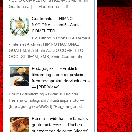
AUDIO COMPLETO, STREAM, 3MB, 5min
Guatemala | — Madeirinha — B...
Guatemala — HIMNO
NACIONAL - html5 - Audio
COMPLETO
• ✔ Himno Nacional Guatemala
- Internet Archive. HIMNO NACIONAL
GUATEMALA html5 AUDIO COMPLETO,
OGG, STREAM, 3MB, 5min Guatemala ...
Pedagogikk — «Praktisk
tilnærming i teori og praksis i
fremmedspråkundervisningen»
— [PDF/Video]
Praktisk tilnærming - Bilde: © Lucinda
Hanshaw/Instagram / illustrasjonsfoto —
[http://goo.gl/2wMWSd] ”Regjeringen st...
Receta navideña — «Tamales
guatemaltecos» — Paches
quetzaltecos de arroz [Videos]