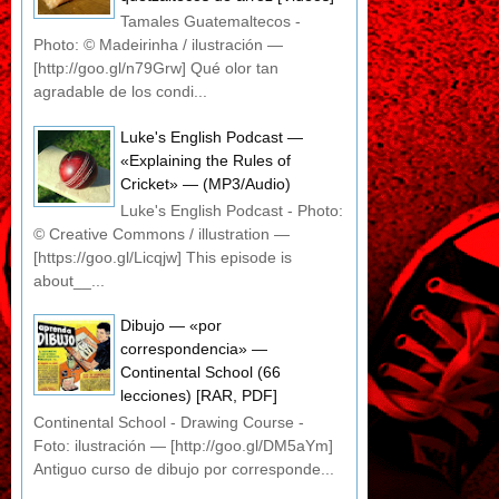
Tamales Guatemaltecos -
Photo: © Madeirinha / ilustración —
[http://goo.gl/n79Grw] Qué olor tan
agradable de los condi...
Luke's English Podcast —
«Explaining the Rules of
Cricket» — (MP3/Audio)
Luke's English Podcast - Photo:
© Creative Commons / illustration —
[https://goo.gl/Licqjw] This episode is
about__...
Dibujo — «por
correspondencia» —
Continental School (66
lecciones) [RAR, PDF]
Continental School - Drawing Course -
Foto: ilustración — [http://goo.gl/DM5aYm]
Antiguo curso de dibujo por corresponde...