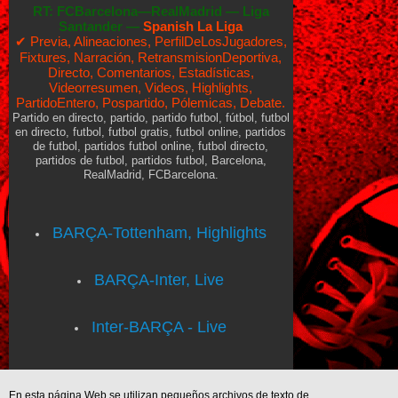
RT:
FCBarcelona—RealMadrid
—
Liga
Santander —
Spanish La Liga
✔ Previa, Alineaciones, PerfilDeLosJugadores,
Fixtures, Narración, RetransmisionDeportiva,
Directo, Comentarios, Estadísticas,
Videorresumen, Videos, Highlights,
PartidoEntero, Pospartido, Pólemicas, Debate.
Partido en directo, partido, partido futbol, fútbol, futbol
en directo, futbol, futbol gratis, futbol online, partidos
de futbol, partidos futbol online, futbol directo,
partidos de futbol, partidos futbol, Barcelona,
RealMadrid, FCBarcelona.
BARÇA-Tottenham, Highlights
BARÇA-Inter, Live
Inter-BARÇA - Live
En esta página Web se utilizan pequeños archivos de texto de