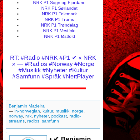
NRK P1 Sogn og Fjordane
NRK P1 Sørlandet
NRK P1 Telemark
NRK P1 Troms
NRK P1 Trøndelag
NRK P1 Vestfold
NRK P1 Østfold
RT: #Radio #NRK #P1 ✔ « NRK
» — #Radios #Norway #Norge
#Musikk #Nyheter #Kultur
#Samfunn #Språk
#NettPlayer
Benjamin Madeira
—
in-norwegian
,
kultur
,
musikk
,
norge
,
norway
,
nrk
,
nyheter
,
podkast
,
radio-
streams
,
radios
,
samfunn
• ✔ Benjamin