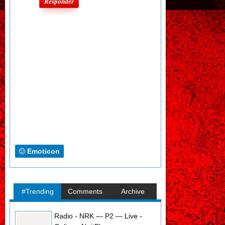
Responder
Emoticon
#Trending
Comments
Archive
Radio - NRK — P2 — Live -