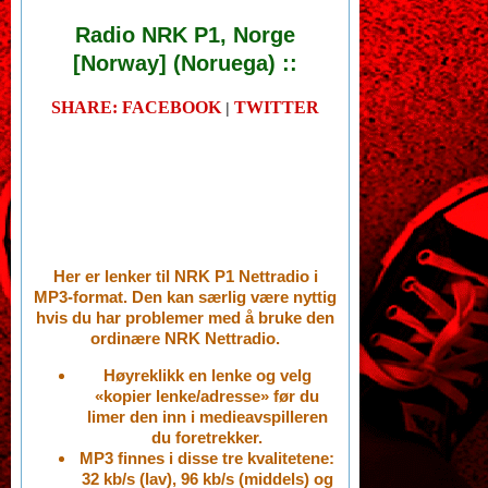
Radio NRK P1, Norge
[Norway] (Noruega) ::
SHARE: FACEBOOK
TWITTER
|
Her er lenker til NRK P1 Nettradio i
MP3-format. Den kan særlig være nyttig
hvis du har problemer med å bruke den
ordinære NRK Nettradio.
Høyreklikk en lenke og velg
«kopier lenke/adresse» før du
limer den inn i medieavspilleren
du foretrekker.
MP3 finnes i disse tre kvalitetene:
32 kb/s (lav), 96 kb/s (middels) og