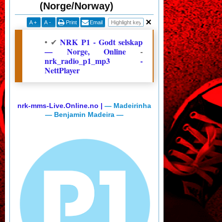
(Norge/Norway)
A
+
A
-
Print
Email
NRK P1 - Godt selskap
• ✔
— Norge, Online
-
nrk_radio_p1_mp3 -
NettPlayer
nrk-mms-Live.Online.no |
— Madeirinha
—
Benjamin Madeira —