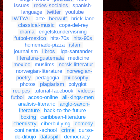
issues
redes-sociales
spanish-
language
twitter
youtube
IWTYAL
arte
beowulf
brick-lane
classical-music
copa-del-rey
drama
engelskundervisning
futbol-mexico
hits-70s
hits-90s
homemade-pizza
islam
journalism
libros
liga-santander
literatura-guatemala
medicine
mexico
muslims
norsk-litteratur
norwegian-literature
norwegian-
poetry
pedagogia
philosophy
photos
plagiarism
polyglot
recipes
tutorial-facebook
videos-
futbol
acoso-online
all-kings-men
analisis-literario
anglo-saxon-
literature
back-to-the-future
boxing
caribbean-literature
chemistry
ciberbullying
comedy
continental-school
crime
curso-
de-dibujo
dataspill
democracy