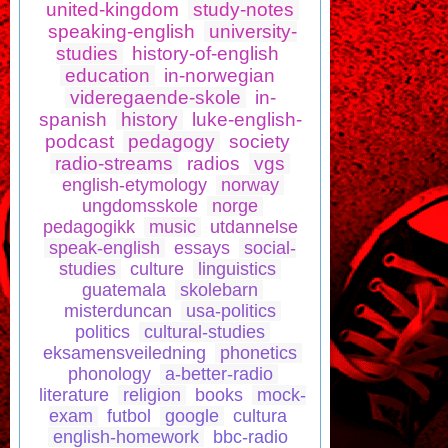
united-kingdom
study-notes
speaking-english
university-
studies
history-of-english
education
in-norwegian
videregaende-skole
in-
spanish
history
luke-english-
podcast
pedagogy
society
radio-streams
radios
vgs
english-etymology
norway
ungdomsskole
norge
pedagogikk
music
utdannelse
speak-english
essays
social-
studies
culture
linguistics
guatemala
skolebarn
misterduncan
usa-politics
politics
cultural-studies
eksamensveiledning
phonetics
phonology
a-better-radio
literature
religion
books
mock-
exam
futbol
google
cultura
english-homework
bbc-radio