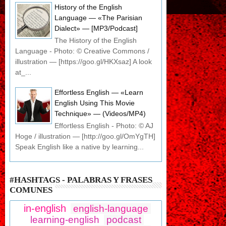
History of the English
Language — «The Parisian
Dialect» — [MP3/Podcast]
The History of the English
Language - Photo: © Creative Commons /
illustration — [https://goo.gl/HKXsaz] A look
at_...
Effortless English — «Learn
English Using This Movie
Technique» — (Videos/MP4)
Effortless English - Photo: © AJ
Hoge / illustration — [http://goo.gl/OmYgTH]
Speak English like a native by learning...
#HASHTAGS - PALABRAS Y FRASES
COMUNES
in-english
english-language
learning-english
podcast