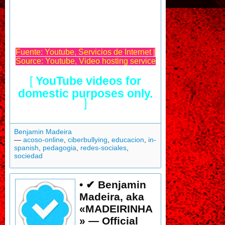
Fuente: Youtube, Servicios de Internet |
Source: Youtube, Video hosting service
[
YouTube videos for
domestic purposes only.
]
Benjamin Madeira
—
acoso-online
,
ciberbullying
,
educacion
,
in-
spanish
,
pedagogia
,
redes-sociales
,
sociedad
• ✔ Benjamin
Madeira, aka
«MADEIRINHA
» — Official