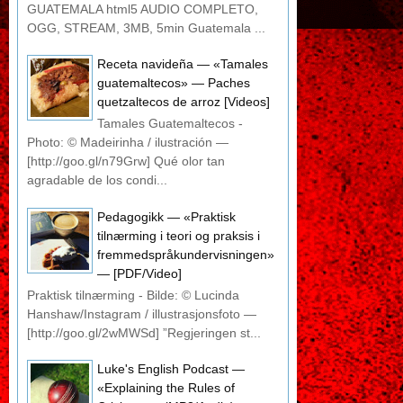
GUATEMALA html5 AUDIO COMPLETO,
OGG, STREAM, 3MB, 5min Guatemala ...
Receta navideña — «Tamales
guatemaltecos» — Paches
quetzaltecos de arroz [Videos]
Tamales Guatemaltecos -
Photo: © Madeirinha / ilustración —
[http://goo.gl/n79Grw] Qué olor tan
agradable de los condi...
Pedagogikk — «Praktisk
tilnærming i teori og praksis i
fremmedspråkundervisningen»
— [PDF/Video]
Praktisk tilnærming - Bilde: © Lucinda
Hanshaw/Instagram / illustrasjonsfoto —
[http://goo.gl/2wMWSd] ”Regjeringen st...
Luke's English Podcast —
«Explaining the Rules of