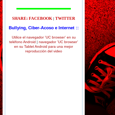
SHARE: FACEBOOK
TWITTER
|
Bullying, Ciber-Acoso e Internet ::
Utilice el navegador 'UC browser' en su
teléfono Android
|
navegador 'UC browser'
en su Tablet Android para una mejor
reproducción del video