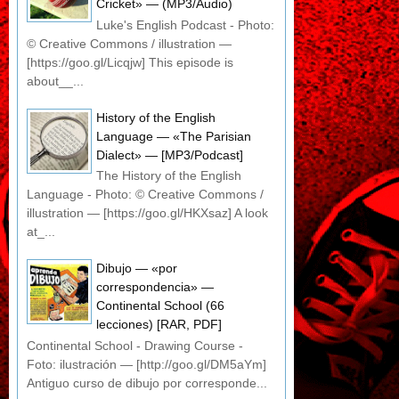
Cricket» — (MP3/Audio)
Luke's English Podcast - Photo:
© Creative Commons / illustration —
[https://goo.gl/Licqjw] This episode is
about__...
History of the English
Language — «The Parisian
Dialect» — [MP3/Podcast]
The History of the English
Language - Photo: © Creative Commons /
illustration — [https://goo.gl/HKXsaz] A look
at_...
Dibujo — «por
correspondencia» —
Continental School (66
lecciones) [RAR, PDF]
Continental School - Drawing Course -
Foto: ilustración — [http://goo.gl/DM5aYm]
Antiguo curso de dibujo por corresponde...