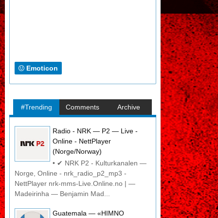
Emoticon
#Trending
Comments
Archive
Radio - NRK — P2 — Live -
Online - NettPlayer
(Norge/Norway)
• ✔ NRK P2 - Kulturkanalen —
Norge, Online - nrk_radio_p2_mp3 -
NettPlayer nrk-mms-Live.Online.no | —
Madeirinha — Benjamin Mad...
Guatemala — «HIMNO