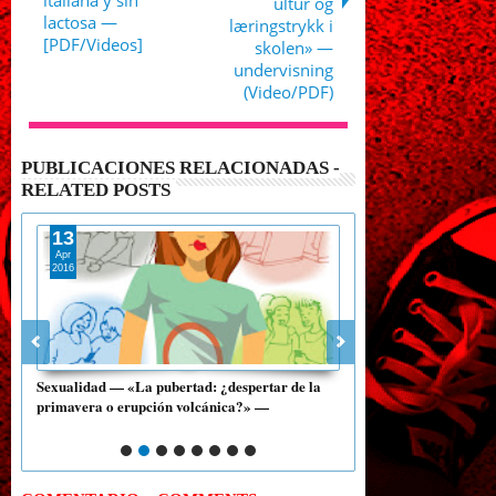
italiana y sin
ultur og
lactosa —
læringstrykk i
[PDF/Videos]
skolen» —
undervisning
(Video/PDF)
PUBLICACIONES RELACIONADAS -
RELATED POSTS
13
20
Apr
Jun
2016
2015
Sexualidad — «La pubertad: ¿despertar de la
Documental — «Entre M
primavera o erupción volcánica?» —
maestros, de corazón [
[PDF/Videos]