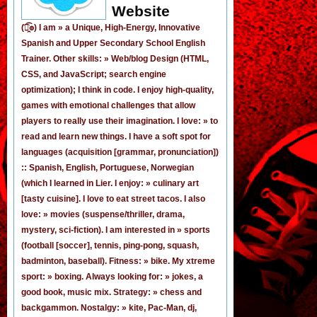
Website
(͡๏̯͡๏) I am »
a Unique, High-Energy, Innovative
Spanish
and
Upper Secondary School English
Trainer
. Other skills: » Web/blog Design (HTML,
CSS, and JavaScript; search engine
optimization); I think in code. I enjoy
high-quality,
games
with emotional challenges that allow
players to really use their imagination. I love: » to
read and learn new things. I have a soft spot for
languages (acquisition [grammar,
pronunciation
])
:: Spanish, English, Portuguese, Norwegian
(
which I learned in Lier
. I enjoy: » culinary art
[tasty cuisine]. I love to eat street tacos. I also
love: » movies (suspense/thriller, drama,
mystery, sci-fiction). I am interested in » sports
(football [
soccer
], tennis, ping-pong, squash,
badminton, baseball). Fitness: » bike. My xtreme
sport: » boxing. Always looking for: » jokes,
a
good book
,
music mix
. Strategy: » chess and
backgammon. Nostalgy: » kite, Pac-Man,
dj
,