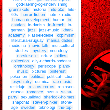
god-laering-og-undervisning
grunnskole
historia
hits-50s
hits-
60s
horror-fiction
hotmix-radio
human-development
humor
in-
catalan
in-danish
in-french
in-
german
jazz
jazz-music
khan-
academy
klasseledelse
kopimism
literatura-uruguay
manualidades
medicina
movie-talk
multicultural-
studies
mystery
neurology
norske-dikt
nrk-tv
oldies-
collection
olly-richards-podcast
ornithology
periscope
piano-
music
pictures
pinterest
pokemon
politica
political-fiction
psychiatry
quimica
rap-music
reciclaje
relatos-cortos
robinson-
crusoe
romance
russia
salsa-
party
sexualidad
sherlock-holmes
snapchat
steven-pinker
stone-
age
sweden
teknologi
the-top-