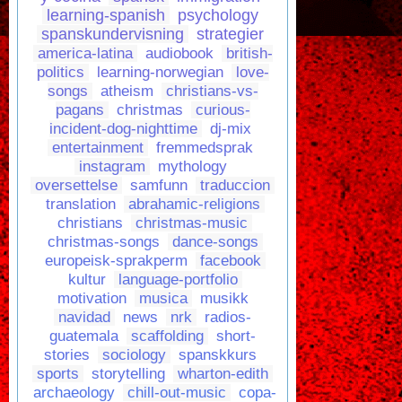
learning-spanish
psychology
spanskundervisning
strategier
america-latina
audiobook
british-
politics
learning-norwegian
love-
songs
atheism
christians-vs-
pagans
christmas
curious-
incident-dog-nighttime
dj-mix
entertainment
fremmedsprak
instagram
mythology
oversettelse
samfunn
traduccion
translation
abrahamic-religions
christians
christmas-music
christmas-songs
dance-songs
europeisk-sprakperm
facebook
kultur
language-portfolio
motivation
musica
musikk
navidad
news
nrk
radios-
guatemala
scaffolding
short-
stories
sociology
spanskkurs
sports
storytelling
wharton-edith
archaeology
chill-out-music
copa-