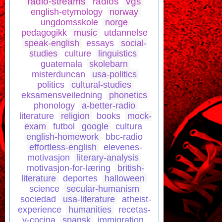
radio-streams
radios
vgs
english-etymology
norway
ungdomsskole
norge
pedagogikk
music
utdannelse
speak-english
essays
social-
studies
culture
linguistics
guatemala
skolebarn
misterduncan
usa-politics
politics
cultural-studies
eksamensveiledning
phonetics
phonology
a-better-radio
literature
religion
books
mock-
exam
futbol
google
cultura
english-homework
bbc-radio
effortless-english
elevenes-
motivasjon
literary-analysis
motivasjon-for-læring
british-
literature
deportes
halloween
science
secular-humanism
sociedad
usa-literature
atheist-
experience
humanities
recetas-
y-cocina
spansk
immigration