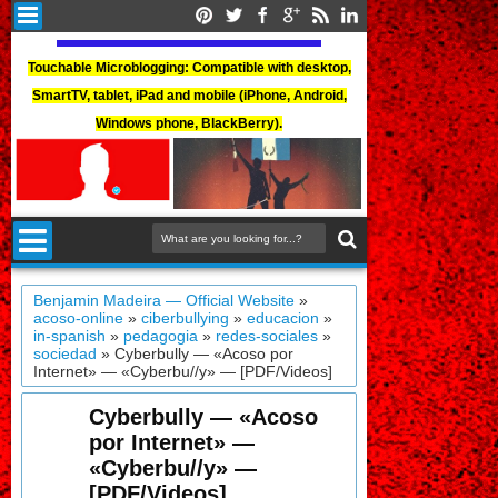
Touchable Microblogging: Compatible with desktop,
SmartTV, tablet, iPad and mobile (iPhone, Android,
Windows phone, BlackBerry).
Benjamin Madeira — Official Website
»
acoso-online
»
ciberbullying
»
educacion
»
in-spanish
»
pedagogia
»
redes-sociales
»
sociedad
»
Cyberbully — «Acoso por
Internet» — «Cyberbu//y» — [PDF/Videos]
Cyberbully — «Acoso
por Internet» —
«Cyberbu//y» —
[PDF/Videos]