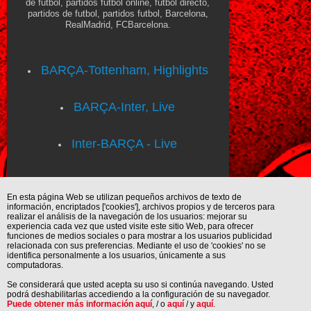
de futbol, partidos futbol online, futbol directo,
partidos de futbol, partidos futbol, Barcelona,
RealMadrid, FCBarcelona.
BARÇA-Tottenham, Highlights
BARÇA-Inter, Live
Inter-BARÇA - Live
En esta página Web se utilizan pequeños archivos de texto de
información, encriptados ['cookies'], archivos propios y de terceros para
realizar el análisis de la navegación de los usuarios: mejorar su
experiencia cada vez que usted visite este sitio Web, para ofrecer
funciones de medios sociales o para mostrar a los usuarios publicidad
relacionada con sus preferencias. Mediante el uso de 'cookies' no se
identifica personalmente a los usuarios, únicamente a sus
computadoras.
Se considerará que usted acepta su uso si continúa navegando. Usted
podrá deshabilitarlas accediendo a la configuración de su navegador.
Puede obtener más información aquí
, / o
aquí
/ y
aquí
.