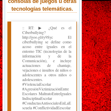
consolas de juegos u otras
tecnologías telemáticas.
:: RT: ▶ ¿Qué es el
Ciberbullying?
http://goo.gl/ry9Syc El
ciberbullying se define como
acoso entre iguales en el
entorno TIC (tecnologías de la
información y de la
Comunicación), e incluye
actuaciones de chantaje,
vejaciones e insultos de niños o
adolescentes a otros niños o
adolescentes.
#ViolenciaEscolar
#AgresiónVictimizaciónEntre
Escolares MaltratoEntreIguales
IndisciplinaEscolar
#ConductasAntisocialesEnLaE
scuela #ConflictividadEescolar