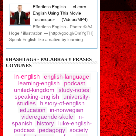
Effortless English — «Learn
English Using This Movie
Technique» — (Videos/MP4)
Effortless English - Photo: © AJ
Hoge / illustration — [http://goo.gl/OmYgTH]
Speak English like a native by learning...
#HASHTAGS - PALABRAS Y FRASES
COMUNES
in-english
english-language
learning-english
podcast
united-kingdom
study-notes
speaking-english
university-
studies
history-of-english
education
in-norwegian
videregaende-skole
in-
spanish
history
luke-english-
podcast
pedagogy
society