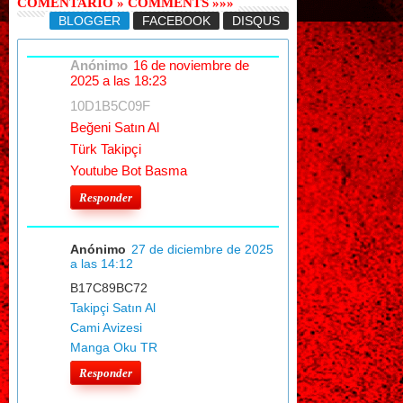
COMENTARIO » COMMENTS »»»
BLOGGER
FACEBOOK
DISQUS
Anónimo
16 de noviembre de
2025 a las 18:23
10D1B5C09F
Beğeni Satın Al
Türk Takipçi
Youtube Bot Basma
Responder
Anónimo
27 de diciembre de 2025
a las 14:12
B17C89BC72
Takipçi Satın Al
Cami Avizesi
Manga Oku TR
Responder