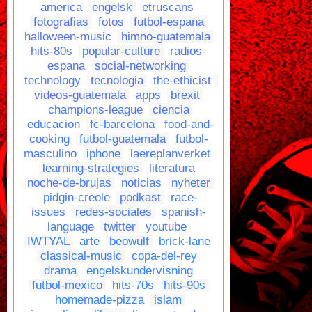
america
engelsk
etruscans
fotografias
fotos
futbol-espana
halloween-music
himno-guatemala
hits-80s
popular-culture
radios-
espana
social-networking
technology
tecnologia
the-ethicist
videos-guatemala
apps
brexit
champions-league
ciencia
educacion
fc-barcelona
food-and-
cooking
futbol-guatemala
futbol-
masculino
iphone
laereplanverket
learning-strategies
literatura
noche-de-brujas
noticias
nyheter
pidgin-creole
podkast
race-
issues
redes-sociales
spanish-
language
twitter
youtube
IWTYAL
arte
beowulf
brick-lane
classical-music
copa-del-rey
drama
engelskundervisning
futbol-mexico
hits-70s
hits-90s
homemade-pizza
islam