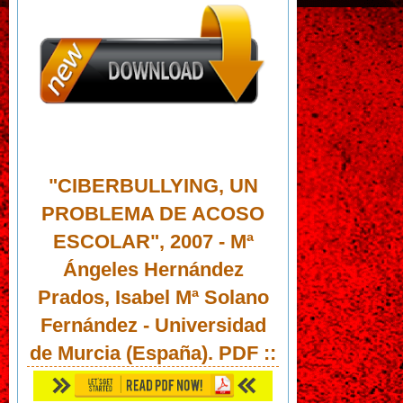
"CIBERBULLYING, UN
PROBLEMA DE ACOSO
ESCOLAR", 2007 - Mª
Ángeles Hernández
Prados, Isabel Mª Solano
Fernández - Universidad
de Murcia (España).
PDF
::