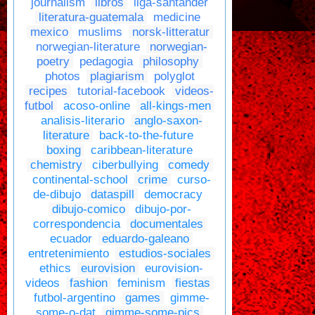
journalism
libros
liga-santander
literatura-guatemala
medicine
mexico
muslims
norsk-litteratur
norwegian-literature
norwegian-
poetry
pedagogia
philosophy
photos
plagiarism
polyglot
recipes
tutorial-facebook
videos-
futbol
acoso-online
all-kings-men
analisis-literario
anglo-saxon-
literature
back-to-the-future
boxing
caribbean-literature
chemistry
ciberbullying
comedy
continental-school
crime
curso-
de-dibujo
dataspill
democracy
dibujo-comico
dibujo-por-
correspondencia
documentales
ecuador
eduardo-galeano
entretenimiento
estudios-sociales
ethics
eurovision
eurovision-
videos
fashion
feminism
fiestas
futbol-argentino
games
gimme-
some-o-dat
gimme-some-pics