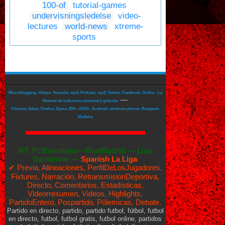
100-of
tutorial-games
undervisningsledelse
video-
lectures
world-news
xtreme-
sports
Microblogging, Videos, Youtube, mp4, Podcast, mp3, Twitter, Facebook, Online - La
—
libertad de cultura es universal y gratuita.
Chrome, Safari, Firefox, Opera, IE9+, IOS4+, Android, windows phone: Benjamin
Madeira
RT:
FCBarcelona—RealMadrid
—
Liga
Santander —
Spanish La Liga
✔ Previa, Alineaciones, PerfilDeLosJugadores,
Fixtures, Narración, RetransmisionDeportiva,
Directo, Comentarios, Estadísticas,
Videorresumen, Videos, Highlights,
PartidoEntero, Pospartido, Pólemicas, Debate.
Partido en directo, partido, partido futbol, fútbol, futbol
en directo, futbol, futbol gratis, futbol online, partidos