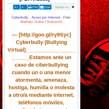
A
+
A
-
Print
Email
Cyberbully:
,
Acoso por Internet
- Foto:
Maltrato Online
/
ilustración
— [http://goo.gl/ry9Syc]
Cyberbully (Bullying
Virtual)_________________
______Estamos ante un
caso de ciberbullying
cuando un o una menor
atormenta, amenaza,
hostiga, humilla o molesta
a otro/a mediante Internet,
teléfonos móviles,