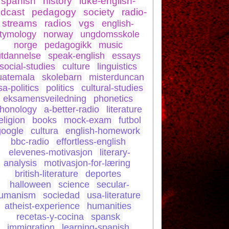
spanish
history
luke-english-
dcast
pedagogy
society
radio-
streams
radios
vgs
english-
tymology
norway
ungdomsskole
norge
pedagogikk
music
utdannelse
speak-english
essays
social-studies
culture
linguistics
uatemala
skolebarn
misterduncan
sa-politics
politics
cultural-studies
eksamensveiledning
phonetics
honology
a-better-radio
literature
eligion
books
mock-exam
futbol
google
cultura
english-homework
bbc-radio
effortless-english
elevenes-motivasjon
literary-
analysis
motivasjon-for-læring
british-literature
deportes
halloween
science
secular-
umanism
sociedad
usa-literature
atheist-experience
humanities
recetas-y-cocina
spansk
immigration
learning-spanish