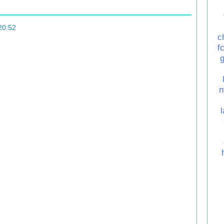
20:52
c
f
n