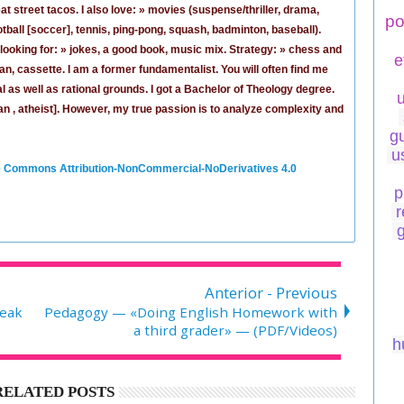
o eat street tacos. I also love: » movies (suspense/thriller, drama,
po
tball [
soccer
], tennis, ping-pong, squash, badminton, baseball).
looking for: » jokes,
a good book
,
music mix
. Strategy: » chess and
e
an, cassette.
I am a former fundamentalist
. You will often find me
ral as well as rational grounds. I got a Bachelor of Theology degree.
ian , atheist]. However, my true passion is to analyze complexity and
g
u
e Commons Attribution-NonCommercial-NoDerivatives 4.0
p
r
Anterior - Previous
peak
Pedagogy — «Doing English Homework with
)
a third grader» — (PDF/Videos)
h
RELATED POSTS