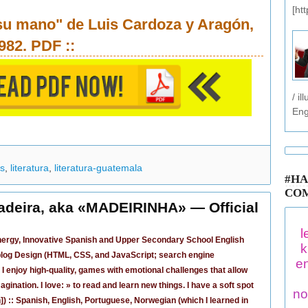
[ht
 su mano" de Luis Cardoza y Aragón,
982.
PDF
::
/ i
Eng
os
,
literatura
,
literatura-guatemala
#HA
CO
adeira, aka «MADEIRINHA» — Official
l
nergy, Innovative Spanish
and
Upper Secondary School English
k
/blog Design (HTML, CSS, and JavaScript; search engine
en
. I enjoy
high-quality, games
with emotional challenges that allow
agination. I love: » to read and learn new things. I have a soft spot
no
n
]) :: Spanish, English, Portuguese, Norwegian (
which I learned in