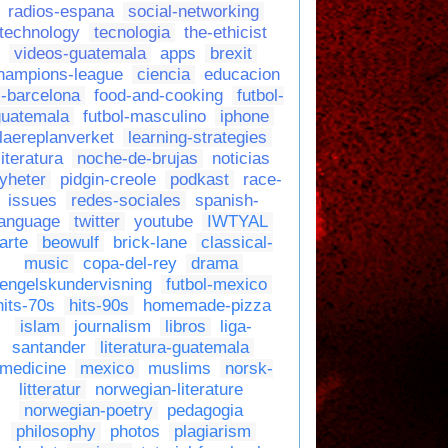
radios-espana
social-networking
technology
tecnologia
the-ethicist
videos-guatemala
apps
brexit
hampions-league
ciencia
educacion
c-barcelona
food-and-cooking
futbol-
guatemala
futbol-masculino
iphone
laereplanverket
learning-strategies
literatura
noche-de-brujas
noticias
yheter
pidgin-creole
podkast
race-
issues
redes-sociales
spanish-
language
twitter
youtube
IWTYAL
arte
beowulf
brick-lane
classical-
music
copa-del-rey
drama
engelskundervisning
futbol-mexico
hits-70s
hits-90s
homemade-pizza
islam
journalism
libros
liga-
santander
literatura-guatemala
medicine
mexico
muslims
norsk-
litteratur
norwegian-literature
norwegian-poetry
pedagogia
philosophy
photos
plagiarism