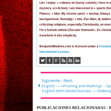
Lier
. I enjoy: » culinary art [tasty cuisine]. I love t
mystery, sci-fiction). I am interested in » sports (foo
Fitness: » bike. My xtreme sport: » boxing. Always 
backgammon. Nostalgy: » kite, Pac-Man,
dj
, walkm
criticizing religions, especially Christianity, on mo
I'm a foxhole atheist [Secular Humanist , Ex christ
transform it into simplicity.
BenjaminMadeira.com is licensed under a
Creativ
International License
.
Siguiente - Next
English — «Pruning and Walking» - S
English With MisterDuncan — (Videos
PUBLICACIONES RELACIONADAS - 