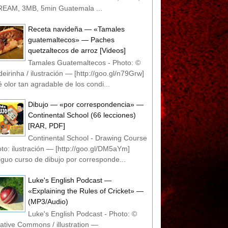
EAM, 3MB, 5min Guatemala ...
Receta navideña — «Tamales
guatemaltecos» — Paches
quetzaltecos de arroz [Videos]
Tamales Guatemaltecos - Photo: ©
eirinha / ilustración — [http://goo.gl/n79Grw]
 olor tan agradable de los condi...
Dibujo — «por correspondencia» —
Continental School (66 lecciones)
[RAR, PDF]
Continental School - Drawing Course
oto: ilustración — [http://goo.gl/DM5aYm]
iguo curso de dibujo por corresponde...
Luke's English Podcast —
«Explaining the Rules of Cricket» —
(MP3/Audio)
Luke's English Podcast - Photo: ©
ative Commons / illustration —