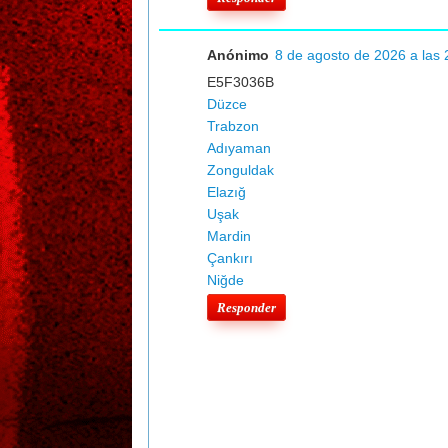
Anónimo
8 de agosto de 2026 a las 
E5F3036B
Düzce
Trabzon
Adıyaman
Zonguldak
Elazığ
Uşak
Mardin
Çankırı
Niğde
Responder