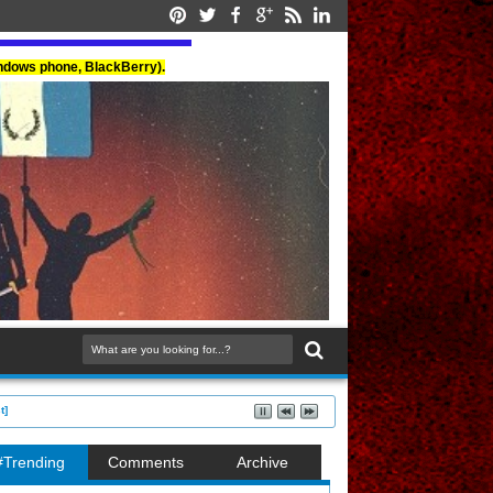
indows phone, BlackBerry).
t]
#Trending
Comments
Archive