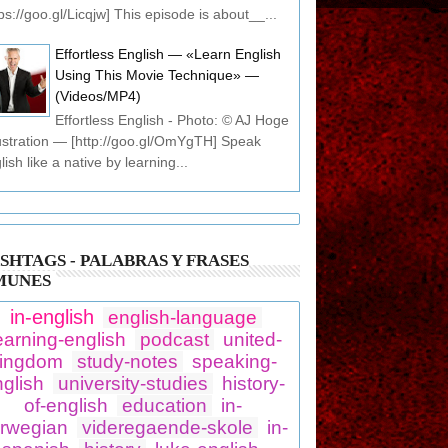
tps://goo.gl/Licqjw] This episode is about__...
Effortless English — «Learn English
Using This Movie Technique» —
(Videos/MP4)
Effortless English - Photo: © AJ Hoge
llustration — [http://goo.gl/OmYgTH] Speak
lish like a native by learning...
SHTAGS - PALABRAS Y FRASES
MUNES
in-english
english-language
earning-english
podcast
united-
ingdom
study-notes
speaking-
glish
university-studies
history-
of-english
education
in-
rwegian
videregaende-skole
in-