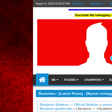
August 9, 2026
09:30:09 AM
Radios
Reading
S
Touchable Microblogging: 
ME
STUDIES
CHAMPIONS
B
Recientes - [Latest Posts] - (Nyeste innleg
Benjamin Madeira — Official Website
»
ameri
literatura-guatemala
»
Literatura — «Guatema