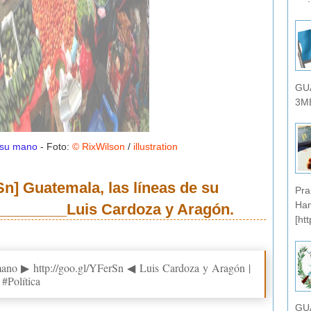
GU
3MB
e su mano
- Foto:
© RixWilson
/
illustration
Sn] Guatemala, las líneas de su
Pra
Han
________Luis Cardoza y Aragón.
[ht
 mano ▶ http://goo.gl/YFerSn ◀ Luis Cardoza y Aragón |
#Política
GU