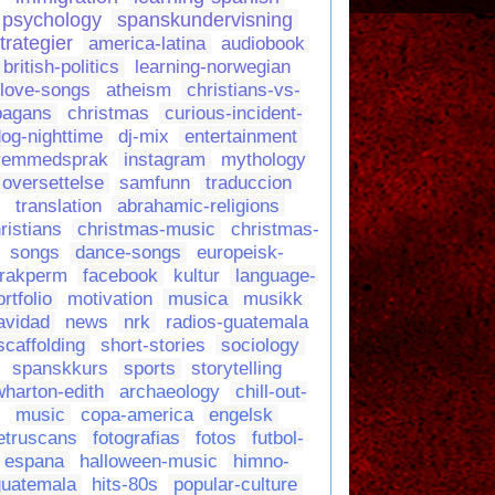
psychology
spanskundervisning
trategier
america-latina
audiobook
british-politics
learning-norwegian
love-songs
atheism
christians-vs-
pagans
christmas
curious-incident-
og-nighttime
dj-mix
entertainment
remmedsprak
instagram
mythology
oversettelse
samfunn
traduccion
translation
abrahamic-religions
ristians
christmas-music
christmas-
songs
dance-songs
europeisk-
rakperm
facebook
kultur
language-
ortfolio
motivation
musica
musikk
avidad
news
nrk
radios-guatemala
scaffolding
short-stories
sociology
spanskkurs
sports
storytelling
wharton-edith
archaeology
chill-out-
music
copa-america
engelsk
etruscans
fotografias
fotos
futbol-
espana
halloween-music
himno-
guatemala
hits-80s
popular-culture