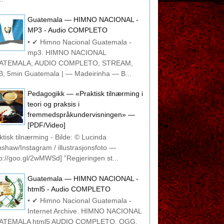
Guatemala — HIMNO NACIONAL -
MP3 - Audio COMPLETO
• ✔ Himno Nacional Guatemala -
mp3. HIMNO NACIONAL
ATEMALA, AUDIO COMPLETO, STREAM,
, 5min Guatemala | — Madeirinha — B...
Pedagogikk — «Praktisk tilnærming i
teori og praksis i
fremmedspråkundervisningen» —
[PDF/Video]
ktisk tilnærming - Bilde: © Lucinda
shaw/Instagram / illustrasjonsfoto —
tp://goo.gl/2wMWSd] ”Regjeringen st...
Guatemala — HIMNO NACIONAL -
html5 - Audio COMPLETO
• ✔ Himno Nacional Guatemala -
Internet Archive. HIMNO NACIONAL
ATEMALA html5 AUDIO COMPLETO, OGG,