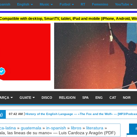
panish
English
Music
Futbol
RT
Femenino
YouTube
Compatible with desktop, SmartTV, tablet, iPad and mobile (iPhone, Android, W
ARÇA
GUATE
DISCO
RELIGION
SPA
ENG
CAT
NOR
g)
07:42 AM
History of the English Language — «The Fox and the Wolf» — [MP3/Podcas
ca-latina
»
guatemala
»
in-spanish
»
libros
»
literatura
»
la, las lineas de su mano» — Luis Cardoza y Aragón (PDF)