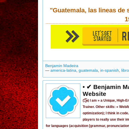
"Guatemala, las lineas de
1
Benjamin Madeira
—
america-latina
,
guatemala
,
in-spanish
,
libr
• ✔ Benjamin M
Website
(͡๏̯͡๏) I am »
a Unique, High-E
Trainer
. Other skills: » Web
optimization); I think in code
players to really use their im
for languages (acquisition [grammar,
pronunciatio