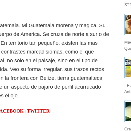
STR
uatemala. Mi Guatemala morena y magica. Su
uerpo de America. Se cruza de norte a sur o de
Mad
En territorio tan pequeño, existen las mas
Qué
 y contrastes marcadisiomas, como el que
al, no solo en el paisaje, sino en el tipo de
a. Veo su forma irregular, sus trazos rectos
en la frontera con Belize, tierra guatemalteca
- F
e un aspecto de pajaro de perfil acurrucado
Ant
s el ojo.
FACEBOOK
TWITTER
|
Cre