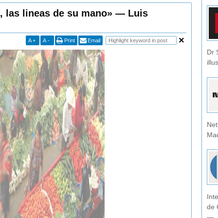
, las lineas de su mano» — Luis
A
+
A
-
Print
Email
Dr 
illu
Net
Mad
Int
de 
— .