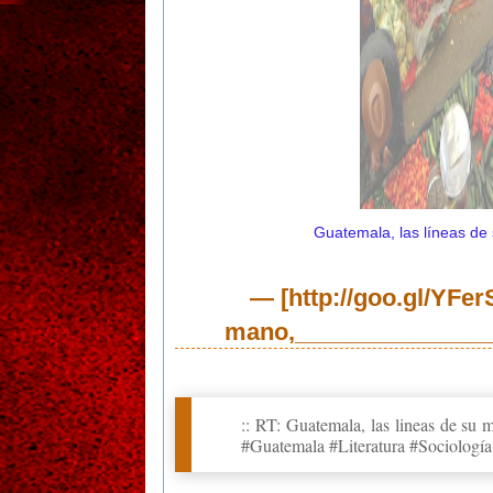
Guatemala, las líneas d
— [http://goo.gl/YFer
mano,_______________
:: RT: Guatemala, las lineas de su
#Guatemala #Literatura #Sociología 