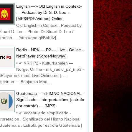
English — «Old English in Context»
— Podcast by Dr S. D. Lee -
[MP3/PDF/Videos] Online
Old English in Context , Podcast by
Stuart D. Lee - Photo: Dr Stuart D. Lee /
stration — [http://goo.gl/BbKtlv]...
Radio - NRK — P2 — Live - Online -
NettPlayer (Norge/Norway)
• ✔ NRK P2 - Kulturkanalen —
Norge, Online - nrk_radio_p2_mp3 -
tPlayer nrk-mms-Live.Online.no | —
eirinha — Benjamin Mad...
Guatemala — «HIMNO NACIONAL -
Significado - Interpretación» (estrofa
por estrofa) — [MP3]
• ✔ Vocabulario simplificado -
erpretacion , Significado del Himno Nacional
Guatemala , Estrofa por estrofa Guatemala |
..